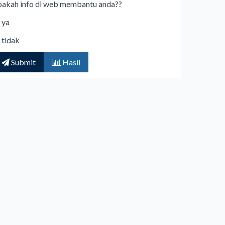
pakah info di web membantu anda??
ya
tidak
Submit
Hasil