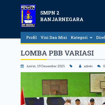
SMPN 2
BANJARNEGARA
Profil
Visi Dan Misi
Kategori
Dire
Direkt
LOMBA PBB VARIASI
Jum'at, 19 Desember 2025
admin
0