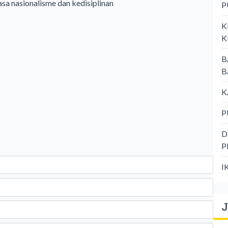
a nasionalisme dan kedisiplinan
P
K
K
B
B
K
P
D
P
I
J