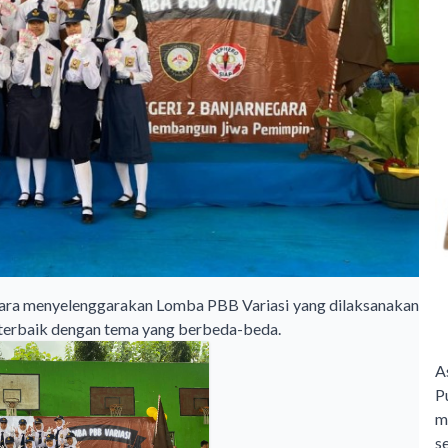
ara menyelenggarakan Lomba PBB Variasi yang dilaksanakan
g terbaik dengan tema yang berbeda-beda.
A
P
m
s