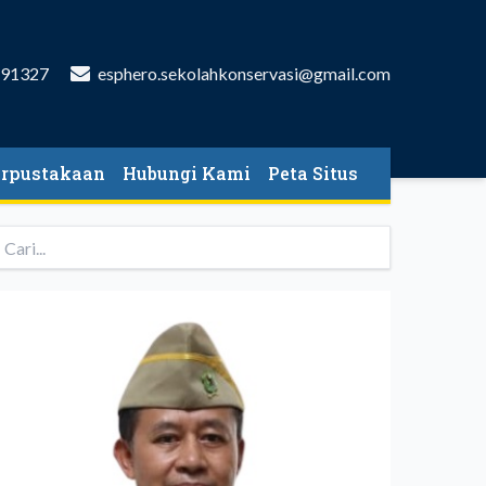
591327
esphero.sekolahkonservasi@gmail.com
erpustakaan
Hubungi Kami
Peta Situs