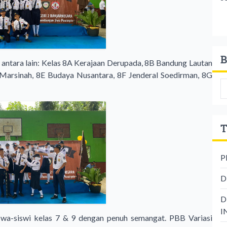
B
 antara lain: Kelas 8A Kerajaan Derupada, 8B Bandung Lautan
Marsinah, 8E Budaya Nusantara, 8F Jenderal Soedirman, 8G
T
P
D
D
I
iswa-siswi kelas 7 & 9 dengan penuh semangat. PBB Variasi