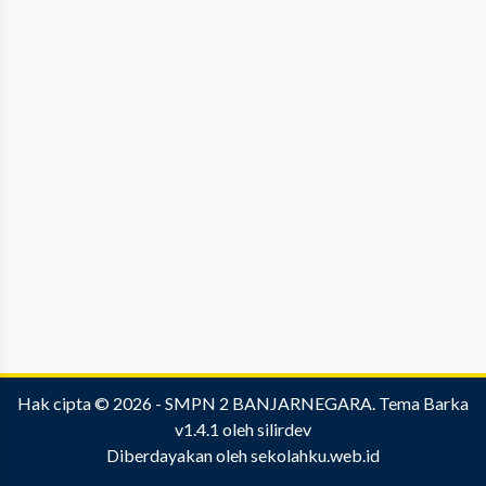
Hak cipta © 2026 -
SMPN 2 BANJARNEGARA
.
Tema Barka
v1.4.1
oleh
silirdev
Diberdayakan oleh
sekolahku.web.id