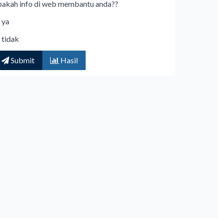
pakah info di web membantu anda??
ya
tidak
Submit
Hasil