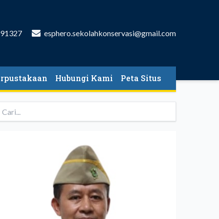
591327
esphero.sekolahkonservasi@gmail.com
erpustakaan
Hubungi Kami
Peta Situs