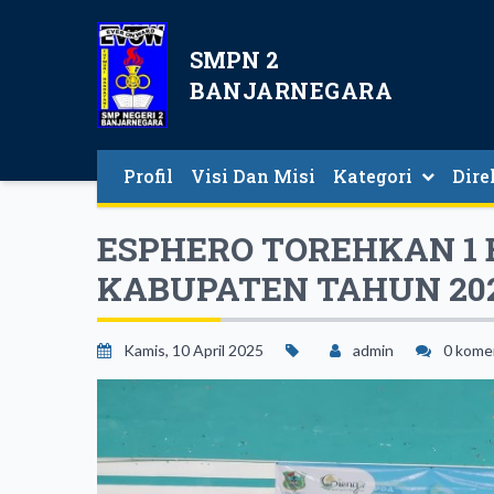
SMPN 2
BANJARNEGARA
Profil
Visi Dan Misi
Kategori
Dire
Direkt
ESPHERO TOREHKAN 1 
KABUPATEN TAHUN 20
Kamis, 10 April 2025
admin
0 kome