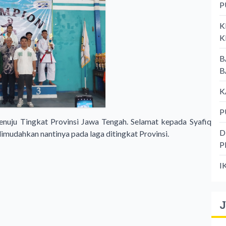
P
K
K
B
B
K
P
enuju Tingkat Provinsi Jawa Tengah. Selamat kepada Syafiq
D
 dimudahkan nantinya pada laga ditingkat Provinsi.
P
I
J