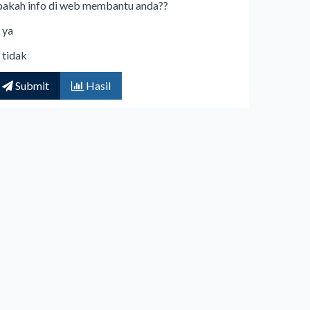
pakah info di web membantu anda??
ya
tidak
Submit
Hasil