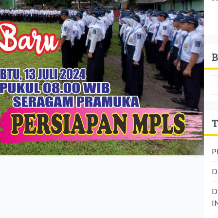
B
T
P
D
D
I