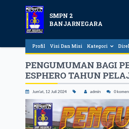
SMPN 2
BANJARNEGARA
Profil
Visi Dan Misi
Kategori
Dire
Direkt
PENGUMUMAN BAGI PE
ESPHERO TAHUN PELAJ
Jum'at, 12 Juli 2024
admin
0 komen