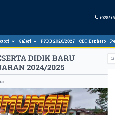
(0286) 
ktori
Galeri
PPDB 2026/2027
CBT Esphero
P
ori Guru Dan Tenaga Kependidikan
SERTA DIDIK BARU
ARAN 2024/2025
tar