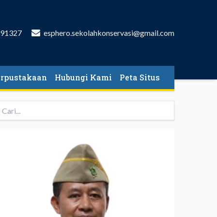
591327
esphero.sekolahkonservasi@gmail.com
erpustakaan
Hubungi Kami
Peta Situs