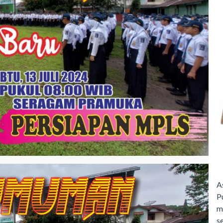
A
P
m
s