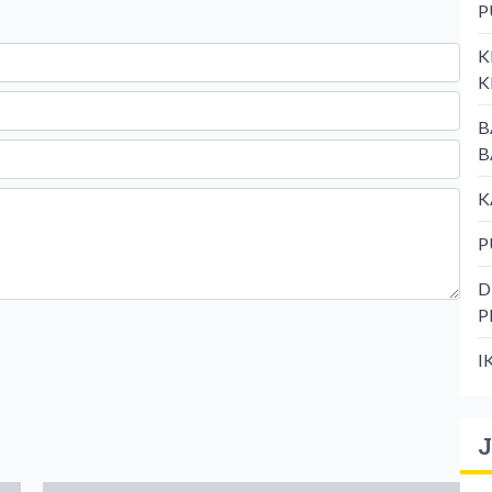
P
K
K
B
B
K
P
D
P
I
J